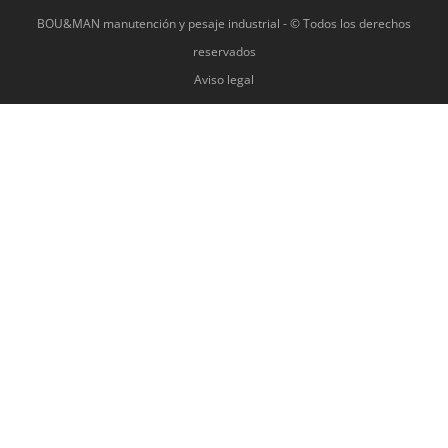
BOU&MAN manutención y pesaje industrial - © Todos los derechos
reservados
Aviso legal