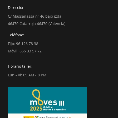
page
page
page
Dirección
opens
opens
opens
in
in
in
C/ Massanassa nº 46 bajo izda
new
new
new
46470 Catarroja 46470 (Valencia)
window
window
window
Teléfono:
Fijo: 96 126 78 38
Móvil: 656 33 57 72
Horario taller:
Lun - Vi: 09 AM - 8 PM