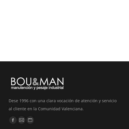
Báscula monocélula mod. Platinium
Dese 1996 con una clara vocación de atención y servicio
al cliente en la Comunidad Valenciana.
Find us on:
Facebook
Mail
Website