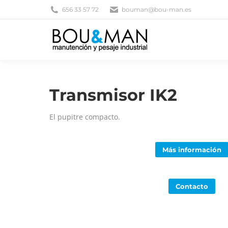
656 33 57 72
bouman@bou-man.es
Transmisor IK2
El pupitre compacto.
Más información
Contacto