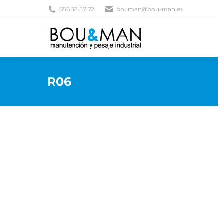
656 33 57 72
bouman@bou-man.es
R06