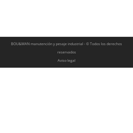
BOU&MAN manutención y pesaje industrial - © Todos los derechos
reservados
Aviso legal