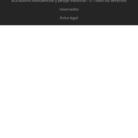
BOU&MAN manutención y pesaje industrial - © Todos los derechos
reservados
Aviso legal