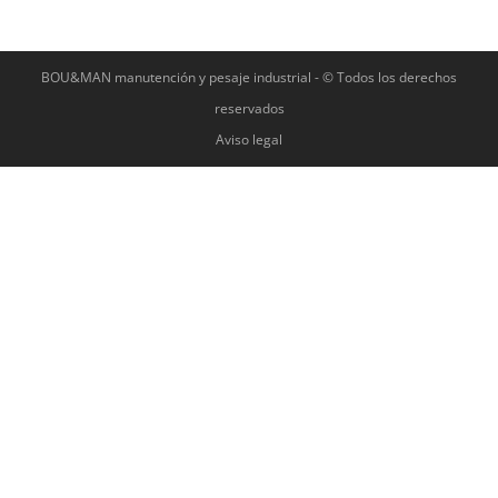
BOU&MAN manutención y pesaje industrial - © Todos los derechos
reservados
Aviso legal