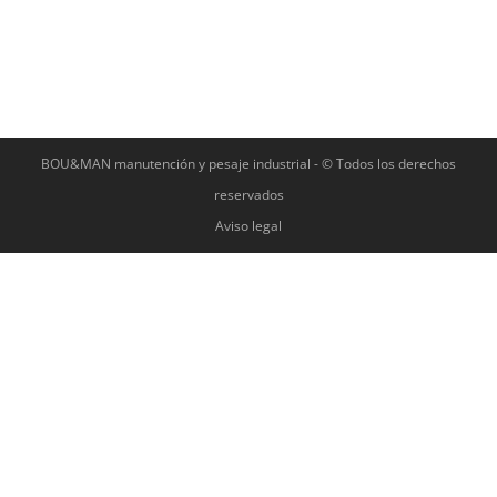
BOU&MAN manutención y pesaje industrial - © Todos los derechos
reservados
Aviso legal